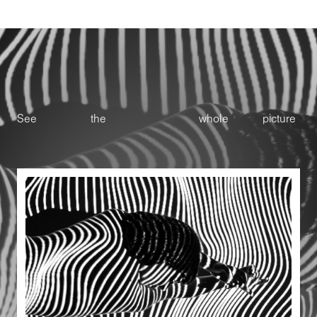
See
the
whole
picture