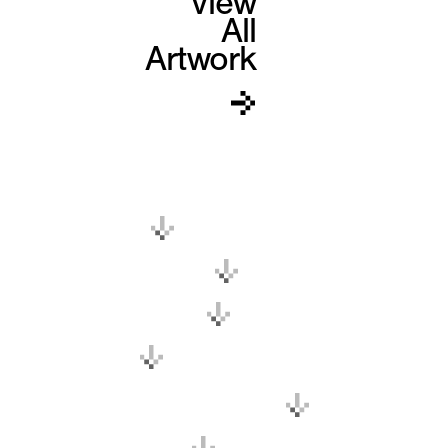
View
All
Artwork
Home
Artworks
Concept
Value
Own the Art
Contact