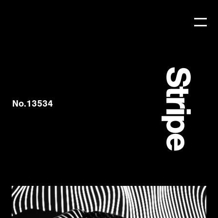
Stripe
No.13534